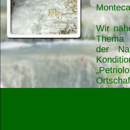
Montecat
Wir näh
Thema 
der Nat
Konditi
„Petriol
Ortsch
schwef
fantast
Natur-W
einlädt.