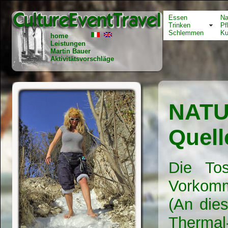
Essen
Na
Trinken
Pf
Schlemmen
Ku
home
Leistungen
Martin Bauer
Aktivitätsvorschläge
NAT
Quell
Die To
Vorkom
(An dies
Thermal